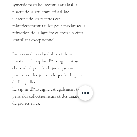
symétrie parfaite, accentuant ainsi la
pureté de sa structure cristalline.
Chacune de ses facettes est
minutieusement taillée pour maximiser la
réfraction de la lumière et créer un effet
scintillant exceptionnel.
En raison de sa durabilité et de sa
résistance, le saphir d'Auvergne est un
choix idéal pour les bijoux qui sont
portés tous les jours, tels que les bagues
de fiançailles.
Le saphir d'Auvergne est également très
prisé des collectionneurs et des amateurs
de pierres rares.
En résumé, avec sa couleur teal unique et
sa taille baguette, ce saphir d'Auvergne
est une pièce exceptionnelle qui ne