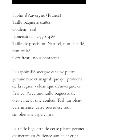
Saphir d’Auvergne (France)
Taille baguette 0.28ct
Couleur : teal
Dimensions : 2.97 x 4.86
Taille de précision. Naturel, non chauffé,
non traité.
Certificat : nous contacter
Le saphir d'Auvergne est une pierre
gemme rare et magnifique qui provient
de la région volcanique d'Auvergne, en
France. Avec une taille baguette de
0.28 carat et une couleur Teal, un bleu-
vert intense, cette pierre est tout
simplement captivante.
La taille baguette de cette pierre permet
de mettre en évidence son éclat et sa