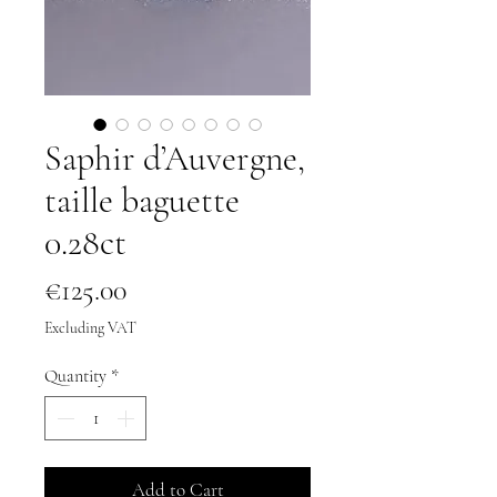
Saphir d’Auvergne,
taille baguette
0.28ct
Price
€125.00
Excluding VAT
Quantity
*
Add to Cart