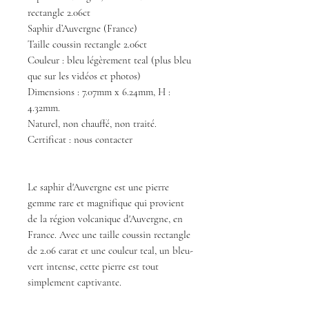
rectangle 2.06ct
Saphir d’Auvergne (France)
Taille coussin rectangle 2.06ct
Couleur : bleu légèrement teal (plus bleu
que sur les vidéos et photos)
Dimensions : 7.07mm x 6.24mm, H :
4.32mm.
Naturel, non chauffé, non traité.
Certificat : nous contacter
Le saphir d'Auvergne est une pierre
gemme rare et magnifique qui provient
de la région volcanique d'Auvergne, en
France. Avec une taille coussin rectangle
de 2.06 carat et une couleur teal, un bleu-
vert intense, cette pierre est tout
simplement captivante.