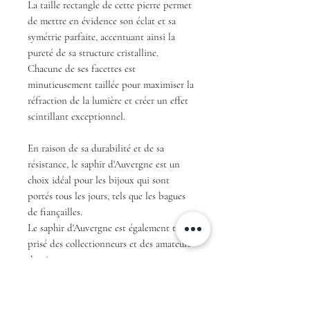
La taille rectangle de cette pierre permet
de mettre en évidence son éclat et sa
symétrie parfaite, accentuant ainsi la
pureté de sa structure cristalline.
Chacune de ses facettes est
minutieusement taillée pour maximiser la
réfraction de la lumière et créer un effet
scintillant exceptionnel.
En raison de sa durabilité et de sa
résistance, le saphir d'Auvergne est un
choix idéal pour les bijoux qui sont
portés tous les jours, tels que les bagues
de fiançailles.
Le saphir d'Auvergne est également très
prisé des collectionneurs et des amateurs
de pierres rares.
En résumé, avec sa couleur teal unique et
sa taille coussin rectangle ce saphir