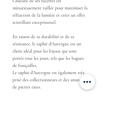
Chacune de ses facettes est
minutieusement taillée pour maximiser la
réfraction de la lumière et créer un effet
scintillant exceptionnel.
En raison de sa durabilité et de sa
résistance, le saphir d'Auvergne est un
choix idéal pour les bijoux qui sont
portés tous les jours, tels que les bagues
de fiançailles.
Le saphir d'Auvergne est également très
prisé des collectionneurs et des amateurs
de pierres rares.
En résumé, avec sa couleur teal unique et
sa taille ovale, ce saphir d'Auvergne est
une pièce exceptionnelle qui ne
manquera pas de faire sensation et de
fasciner tous ceux qui le verront.