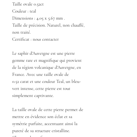
Taille ovale 0.52ct
Couleur : teal
Dimensions : 4.05 x 5.67 mm .
Taille de précision. Naturel, non chauffé,
non traité.
Certificat : nous contacter
Le saphir d'Auvergne est une pierre
gemme rare et magnifique qui provient
de la région volcanique d'Auvergne, en
France. Avec une taille ovale de
0.52 carat et une couleur Teal, un bleu-
vert intense, cette pierre est tout
simplement captivante.
La taille ovale de cette pierre permet de
mettre en évidence son éclat et sa
symétrie parfaite, accentuant ainsi la
pureté de sa structure cristalline.