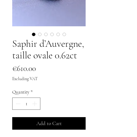
Saphir d’Auvergne,
taille ovale 0.62ct
Price
€610.00
Excluding VAT
Quantity
*
Add to Cart