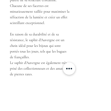
Chacune de ses facettes est
minutieusement taillée pour maximiser la
réfraction de la lumière et créer un effet
scintillant exceptionnel.
En raison de sa durabilité et de sa
résistance, le saphir d'Auvergne est un
choix idéal pour les bijoux qui sont
portés tous les jours, tels que les bagues
de fiançailles.
Le saphir d'Auvergne est également très
prisé des collectionneurs et des amateurs
de pierres rares.
En résumé, avec sa couleur teal unique et
sa taille ovale, ce saphir d'Auvergne est
une pièce exceptionnelle qui ne
manquera pas de faire sensation et de
fasciner tous ceux qui le verront.