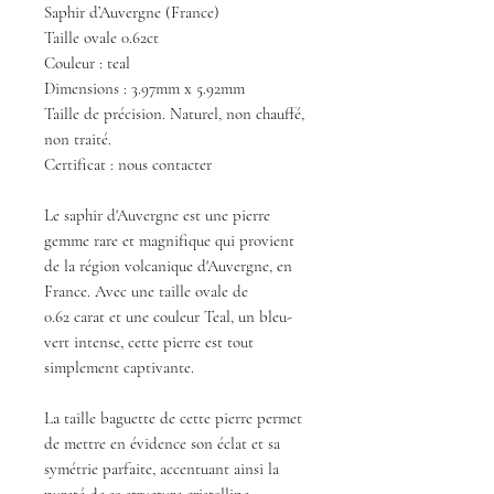
Saphir d’Auvergne (France)
Taille ovale 0.62ct
Couleur : teal
Dimensions : 3.97mm x 5.92mm
Taille de précision. Naturel, non chauffé,
non traité.
Certificat : nous contacter
Le saphir d'Auvergne est une pierre
gemme rare et magnifique qui provient
de la région volcanique d'Auvergne, en
France. Avec une taille ovale de
0.62 carat et une couleur Teal, un bleu-
vert intense, cette pierre est tout
simplement captivante.
La taille baguette de cette pierre permet
de mettre en évidence son éclat et sa
symétrie parfaite, accentuant ainsi la
pureté de sa structure cristalline.