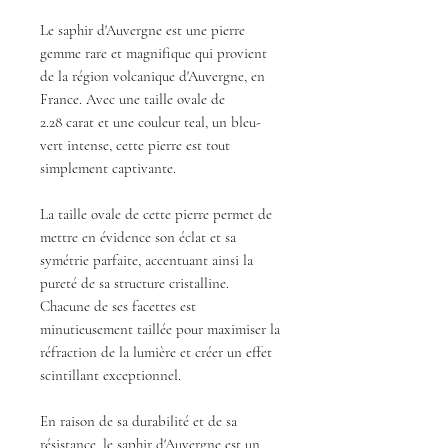
Le saphir d'Auvergne est une pierre
gemme rare et magnifique qui provient
de la région volcanique d'Auvergne, en
France. Avec une taille ovale de
2.28 carat et une couleur teal, un bleu-
vert intense, cette pierre est tout
simplement captivante.
La taille ovale de cette pierre permet de
mettre en évidence son éclat et sa
symétrie parfaite, accentuant ainsi la
pureté de sa structure cristalline.
Chacune de ses facettes est
minutieusement taillée pour maximiser la
réfraction de la lumière et créer un effet
scintillant exceptionnel.
En raison de sa durabilité et de sa
résistance, le saphir d'Auvergne est un