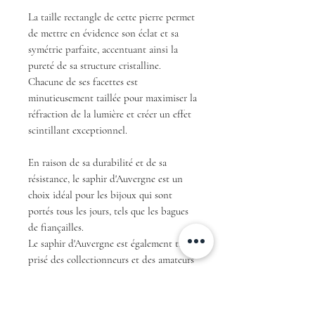
La taille rectangle de cette pierre permet
de mettre en évidence son éclat et sa
symétrie parfaite, accentuant ainsi la
pureté de sa structure cristalline.
Chacune de ses facettes est
minutieusement taillée pour maximiser la
réfraction de la lumière et créer un effet
scintillant exceptionnel.
En raison de sa durabilité et de sa
résistance, le saphir d'Auvergne est un
choix idéal pour les bijoux qui sont
portés tous les jours, tels que les bagues
de fiançailles.
Le saphir d'Auvergne est également très
prisé des collectionneurs et des amateurs
de pierres rares.
En résumé, avec sa couleur teal unique et