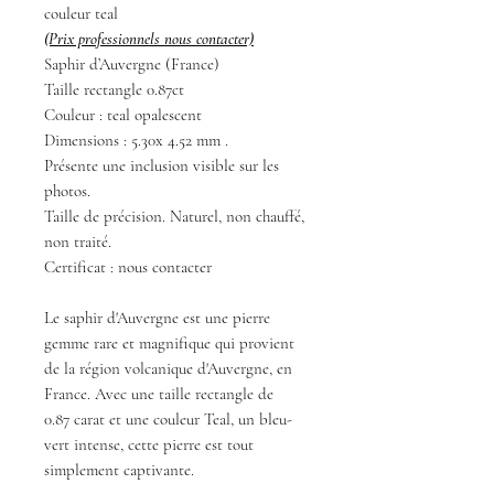
couleur teal
(Prix professionnels nous contacter)
Saphir d’Auvergne (France)
Taille rectangle 0.87ct
Couleur : teal opalescent
Dimensions : 5.30x 4.52 mm .
Présente une inclusion visible sur les
photos.
Taille de précision. Naturel, non chauffé,
non traité.
Certificat : nous contacter
Le saphir d'Auvergne est une pierre
gemme rare et magnifique qui provient
de la région volcanique d'Auvergne, en
France. Avec une taille rectangle de
0.87 carat et une couleur Teal, un bleu-
vert intense, cette pierre est tout
simplement captivante.