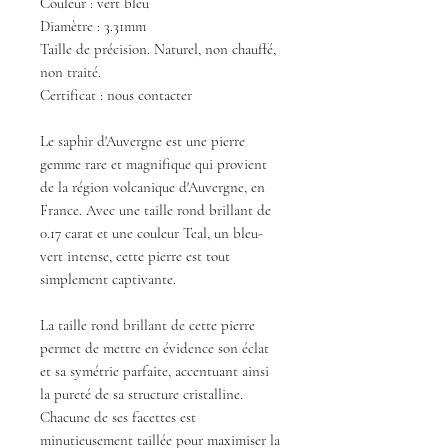
Couleur : vert bleu
Diamètre : 3.31mm
Taille de précision. Naturel, non chauffé,
non traité.
Certificat : nous contacter
Le saphir d'Auvergne est une pierre
gemme rare et magnifique qui provient
de la région volcanique d'Auvergne, en
France. Avec une taille rond brillant de
0.17 carat et une couleur Teal, un bleu-
vert intense, cette pierre est tout
simplement captivante.
La taille rond brillant de cette pierre
permet de mettre en évidence son éclat
et sa symétrie parfaite, accentuant ainsi
la pureté de sa structure cristalline.
Chacune de ses facettes est
minutieusement taillée pour maximiser la