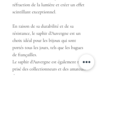
réfraction de la lumière et créer un effet
scintillant exceptionnel.
En raison de sa durabilité et de sa
résistance, le saphir d'Auvergne est un
choix idéal pour les bijoux qui sont
portés tous les jours, tels que les bagues
de fiançailles.
Le saphir d'Auvergne est également très
prisé des collectionneurs et des amateurs
de pierres rares.
En résumé, avec sa couleur teal unique et
sa taille brillant, ce saphir d'Auvergne est
une pièce exceptionnelle qui ne
manquera pas de faire sensation et de
fasciner tous ceux qui le verront.
Livraison