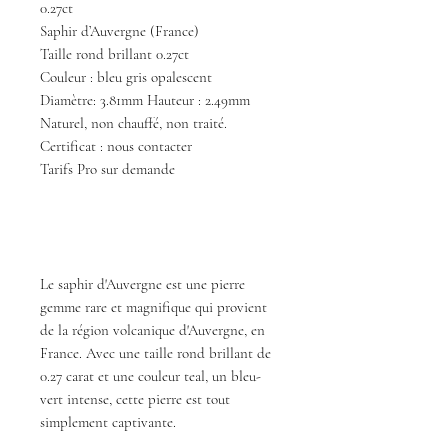
0.27ct
Saphir d’Auvergne (France)
Taille rond brillant 0.27ct
Couleur : bleu gris opalescent
Diamètre: 3.81mm Hauteur : 2.49mm
Naturel, non chauffé, non traité.
Certificat : nous contacter
Tarifs Pro sur demande
Le saphir d'Auvergne est une pierre
gemme rare et magnifique qui provient
de la région volcanique d'Auvergne, en
France. Avec une taille rond brillant de
0.27 carat et une couleur teal, un bleu-
vert intense, cette pierre est tout
simplement captivante.