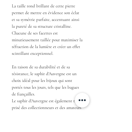
La taille rond brillant de cette pierre
permet de mettre en évidence son éclat
et sa symétrie parfaite, accentuant ainsi
la pureté de sa structure cristalline.
Chacune de ses facettes est
minutieusement taillée pour maximiser la
réfraction de la lumière et créer un effet
scintillant exceptionnel.
En raison de sa durabilité et de sa
résistance, le saphir d'Auvergne est un
choix idéal pour les bijoux qui sont
portés tous les jours, tels que les bagues
de fiançailles.
Le saphir d'Auvergne est également très
prisé des collectionneurs et des amateurs
de pierres rares.
En résumé, avec sa couleur teal unique et