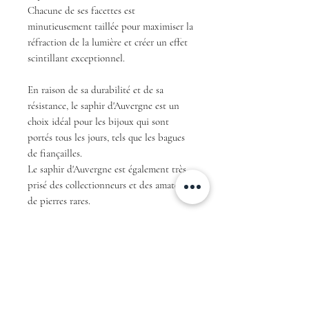
Chacune de ses facettes est
minutieusement taillée pour maximiser la
réfraction de la lumière et créer un effet
scintillant exceptionnel.
En raison de sa durabilité et de sa
résistance, le saphir d'Auvergne est un
choix idéal pour les bijoux qui sont
portés tous les jours, tels que les bagues
de fiançailles.
Le saphir d'Auvergne est également très
prisé des collectionneurs et des amateurs
de pierres rares.
En résumé, avec sa couleur teal unique et
sa taille rond brillant ce saphir
d'Auvergne est une pièce exceptionnelle
qui ne manquera pas de faire sensation et
de fasciner tous ceux qui le verront.