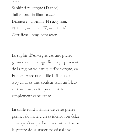
0.29ct
Saphir d’Auvergne (France)
Taille rond brillant 0.29ct
Diamètre : 4.01mm, H : 2.55 mm.
Naturel, non chauffé, non traité.
Certificat : nous contacter
Le saphir d'Auvergne est une pierre
gemme rare et magnifique qui provient
de la région volcanique d'Auvergne, en
France. Avec une taille brillant de
0.29 carat et une couleur teal, un bleu-
vert intense, cette pierre est tout
simplement captivante.
La taille rond brillant de cette pierre
permet de mettre en évidence son éclat
et sa symétrie parfaite, accentuant ainsi
la pureté de sa structure cristalline.