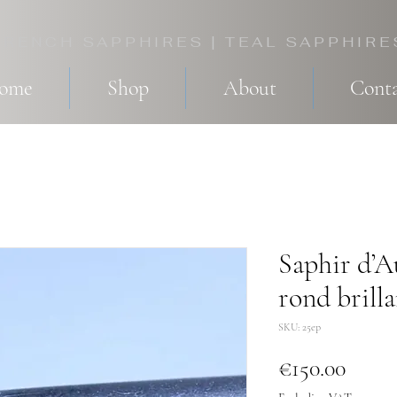
FRENCH SAPPHIRES | TEAL SAPPHIRE
come
Shop
About
Conta
Saphir d’Au
rond brilla
SKU: 25ep
Price
€150.00