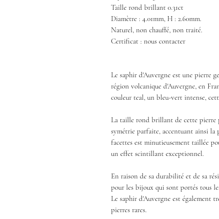
Taille rond brillant 0.31ct
Diamètre : 4.01mm, H : 2.60mm.
Naturel, non chauffé, non traité.
Certificat : nous contacter
Le saphir d'Auvergne est une pierre g
région volcanique d'Auvergne, en Franc
couleur teal, un bleu-vert intense, cet
La taille rond brillant de cette pierr
symétrie parfaite, accentuant ainsi la 
facettes est minutieusement taillée po
un effet scintillant exceptionnel.
En raison de sa durabilité et de sa rés
pour les bijoux qui sont portés tous les
Le saphir d'Auvergne est également trè
pierres rares.