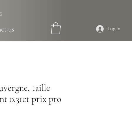
S
ct us
Log In
vergne, taille
nt 0.31ct prix pro