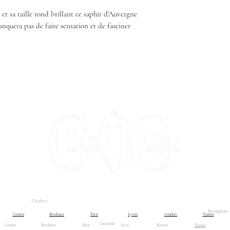
 et sa taille rond brillant ce saphir d'Auvergne
nquera pas de faire sensation et de fasciner
Charleroi
ontact us
Contact us
Liste déroulante
Boutique
Blog
Birmingham
Geneva
Bordeaux
Paris
Lyons
reindeer
Nantes
Lausanne
Geneve
Bordeaux
Paris
Lyon
Rennes
Nantes