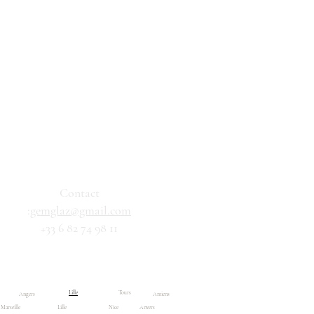
Contact
:
gemglaz@gmail.com
+33 6 82 74 98 11
Résultats de recherche
Boutique
Lille
Tours
Angers
Amiens
Marseille
Lille
Nice
Anvers