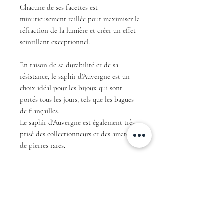
Chacune de ses facettes est
minutieusement taillée pour maximiser la
réfraction de la lumière et créer un effet
scintillant exceptionnel.
En raison de sa durabilité et de sa
résistance, le saphir d'Auvergne est un
choix idéal pour les bijoux qui sont
portés tous les jours, tels que les bagues
de fiançailles.
Le saphir d'Auvergne est également très
prisé des collectionneurs et des amateurs
de pierres rares.
En résumé, avec sa couleur teal unique et
sa taille rond brillant ce saphir
d'Auvergne est une pièce exceptionnelle
qui ne manquera pas de faire sensation et
de fasciner tous ceux qui le verront.