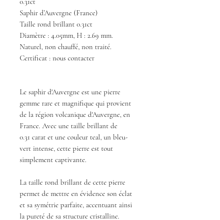
0.31ct
Saphir d’Auvergne (France)
Taille rond brillant 0.31ct
Diamètre : 4.05mm, H : 2.69 mm.
Naturel, non chauffé, non traité.
Certificat : nous contacter
Le saphir d'Auvergne est une pierre
gemme rare et magnifique qui provient
de la région volcanique d'Auvergne, en
France. Avec une taille brillant de
0.31 carat et une couleur teal, un bleu-
vert intense, cette pierre est tout
simplement captivante.
La taille rond brillant de cette pierre
permet de mettre en évidence son éclat
et sa symétrie parfaite, accentuant ainsi
la pureté de sa structure cristalline.