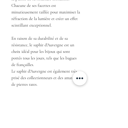
Chacune de ses facettes est
minutieusement taillée pour maximiser la
réfraction de la lumière et créer un effet
scintillant exceptionnel.
En raison de sa durabilité et de sa
résistance, le saphir d'Auvergne est un
choix idéal pour les bijoux qui sont
portés tous les jours, tels que les bagues
de fiançailles.
Le saphir d'Auvergne est également très
prisé des collectionneurs et des amateurs
de pierres rares.
En résumé, avec sa couleur teal unique et
sa taille rond brillant ce saphir
d'Auvergne est une pièce exceptionnelle
qui ne manquera pas de faire sensation et
de fasciner tous ceux qui le verront.