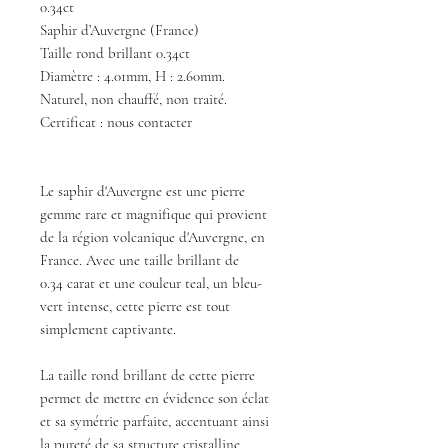
0.34ct
Saphir d’Auvergne (France)
Taille rond brillant 0.34ct
Diamètre : 4.01mm, H : 2.60mm.
Naturel, non chauffé, non traité.
Certificat : nous contacter
Le saphir d'Auvergne est une pierre
gemme rare et magnifique qui provient
de la région volcanique d'Auvergne, en
France. Avec une taille brillant de
0.34 carat et une couleur teal, un bleu-
vert intense, cette pierre est tout
simplement captivante.
La taille rond brillant de cette pierre
permet de mettre en évidence son éclat
et sa symétrie parfaite, accentuant ainsi
la pureté de sa structure cristalline.