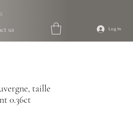
S
ct us
Log In
vergne, taille
nt 0.36ct