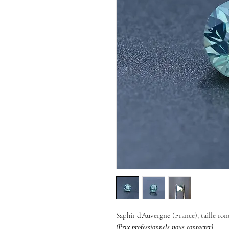
Saphir d’Auvergne (France), taille ron
(Prix professionnels nous contacter)