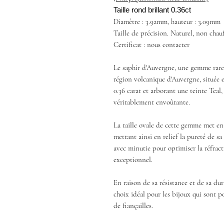
Taille rond brillant 0.36ct
Diamètre : 3.92mm, hauteur : 3.09mm
Taille de précision. Naturel, non chauf
Certificat : nous contacter
Le saphir d'Auvergne, une gemme rare 
région volcanique d'Auvergne, située e
0.36 carat et arborant une teinte Teal,
véritablement envoûtante.
La taille ovale de cette gemme met en 
mettant ainsi en relief la pureté de sa 
avec minutie pour optimiser la réfract
exceptionnel.
En raison de sa résistance et de sa dur
choix idéal pour les bijoux qui sont
de fiançailles.