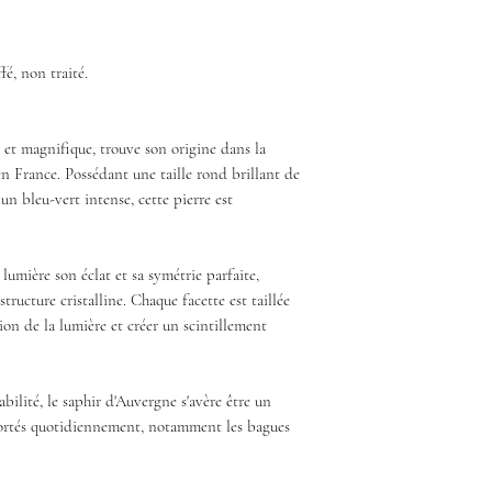
fé, non traité.
et magnifique, trouve son origine dans la
n France. Possédant une taille rond brillant de
 un bleu-vert intense, cette pierre est
lumière son éclat et sa symétrie parfaite,
structure cristalline. Chaque facette est taillée
ion de la lumière et créer un scintillement
abilité, le saphir d'Auvergne s'avère être un
 portés quotidiennement, notamment les bagues