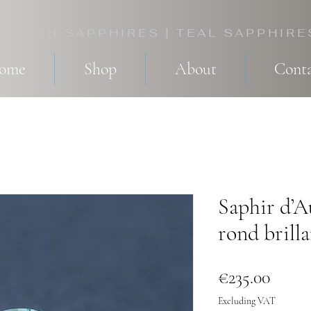
FRENCH SAPPHIRES | TEAL SAPPHIRE
come
Shop
About
Conta
Saphir d’Au
rond brilla
Price
€235.00
Excluding VAT