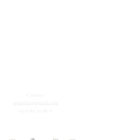
Contact
:
gemglaz@gmail.com
+33 6 82 74 98 11
Résultats de recherche
Boutique
Lille
Tours
Angers
Amiens