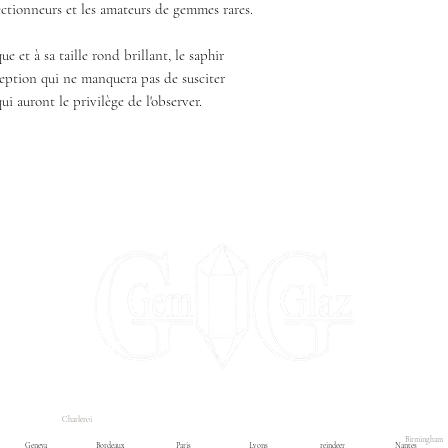
lectionneurs et les amateurs de gemmes rares.
e et à sa taille rond brillant, le saphir
eption qui ne manquera pas de susciter
ui auront le privilège de l'observer.
Charleroi
ontact us
Contact us
Liste déroulante
Boutique
Blog
Birmingham
Geneva
Bordeaux
Paris
Lyons
reindeer
Nantes