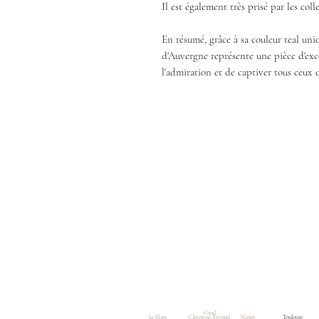
Il est également très prisé par les col
En résumé, grâce à sa couleur teal uniqu
d'Auvergne représente une pièce d'exc
l'admiration et de captiver tous ceux q
Shop
About
Contact
Accueil
Shop
About us
C
Gand
Le Mans
Clermont-Ferrand
Nîmes
Toulouse