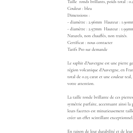
Taille ronds brillants, poids total : 0.
Couleur : bleu
Dimensions :
- diamètre : 2.96mm Hauteur : 1.90m
- diamètre : 2.97mm Hauteur : 1.99m
Naturels, non chauffés, non traités.
Certificat : nous contacter
Tarifs Pro sur demande
Le saphir d'Auvergne est une pierre g
région volcanique d'Auvergne, en Fran
total de 0.25 carat et une couleur tea
votre attention.
La taille ronde brillante de ces pierre
symétrie parfaite, accentuant ainsi la 
leurs facettes est minutieusement tail
créer un effet scintillant exceptionnel
En raison de leur durabilité et de leur