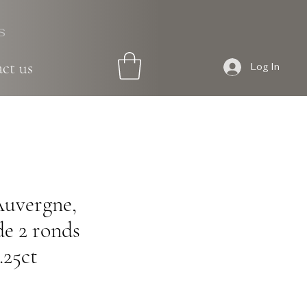
S
ct us
Log In
Auvergne,
de 2 ronds
.25ct