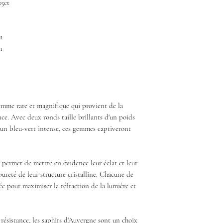
25ct
m
m
emme rare et magnifique qui provient de la
ce. Avec deux ronds taille brillants d'un poids
l, un bleu-vert intense, ces gemmes captiveront
s permet de mettre en évidence leur éclat et leur
pureté de leur structure cristalline. Chacune de
lée pour maximiser la réfraction de la lumière et
.
 résistance, les saphirs d'Auvergne sont un choix