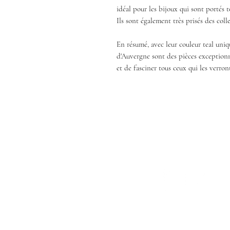
idéal pour les bijoux qui sont portés to
Ils sont également très prisés des coll
En résumé, avec leur couleur teal uniqu
d'Auvergne sont des pièces exceptionn
et de fasciner tous ceux qui les verron
Shop
About
Contact