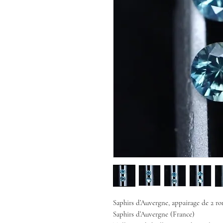
Saphirs d’Auvergne, appairage de 2 ron
Saphirs d’Auvergne (France)