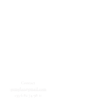
Contact
:
gemglaz@gmail.com
+33 6 82 74 98 11