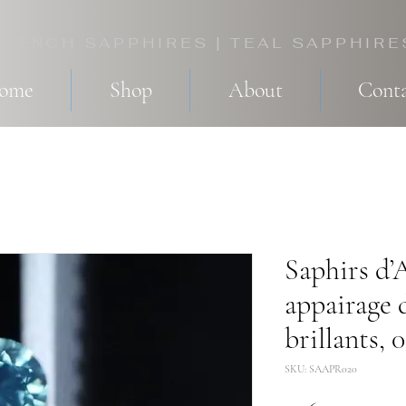
FRENCH SAPPHIRES | TEAL SAPPHIRE
come
Shop
About
Conta
Saphirs d’
appairage 
brillants, 0
SKU: SAAPR020