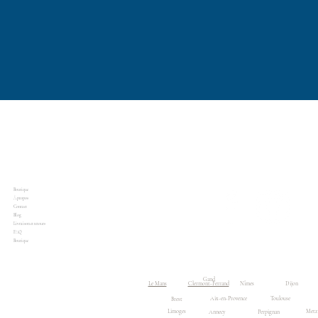
Boutique
À propos
Contact
Blog
Livraison et retours
FAQ
Boutique
Accueil
Boutique
Gand
Le Mans
Clermont-Ferrand
Nîmes
Dijon
Aix-en-Provence
Toulouse
Brest
Limoges
Metz
Annecy
Perpignan