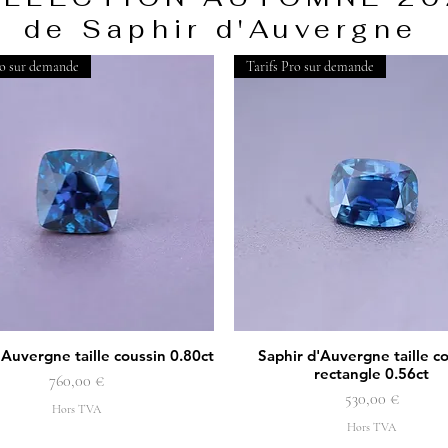
de Saphir d'Auvergne
ro sur demande
Tarifs Pro sur demande
'Auvergne taille coussin 0.80ct
Saphir d'Auvergne taille c
Aperçu rapide
Aperçu rapide
rectangle 0.56ct
Prix
760,00 €
Prix
530,00 €
Hors TVA
Hors TVA