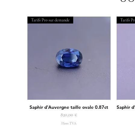
Tarifs Pro sur demande
Tarifs P
Saphir d'Auvergne taille ovale 0.87ct
Saphir d
Aperçu rapide
Prix
820,00 €
Hors TVA