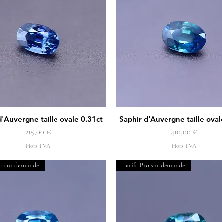
d'Auvergne taille ovale 0.31ct
Saphir d'Auvergne taille oval
Aperçu rapide
Aperçu rapide
Prix
Prix
215,00 €
410,00 €
Hors TVA
Hors TVA
ro sur demande
Tarifs Pro sur demande