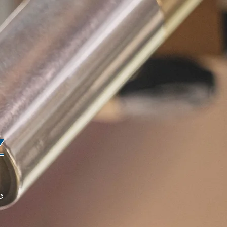
L
que Pro
Se connecter
Z
e