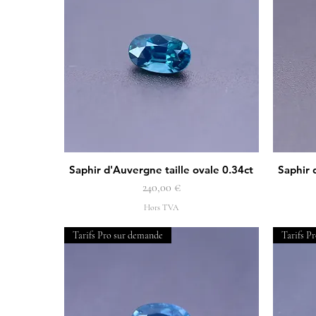
Saphir d'Auvergne taille ovale 0.34ct
Saphir 
Aperçu rapide
Prix
240,00 €
Hors TVA
Tarifs Pro sur demande
Tarifs P