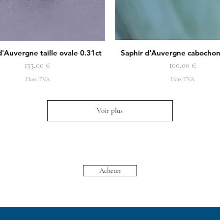
d'Auvergne taille ovale 0.31ct
Saphir d'Auvergne cabochon
Aperçu rapide
Aperçu rapide
Prix
Prix
155,00 €
100,00 €
Hors TVA
Hors TVA
Voir plus
Acheter