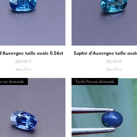
d'Auvergne taille ovale 0.56ct
Saphir d'Auvergne taille oval
Aperçu rapide
Aperçu rapide
Prix
Prix
420,00 €
155,00 €
Hors TVA
Hors TVA
ro sur demande
Tarifs Pro sur demande