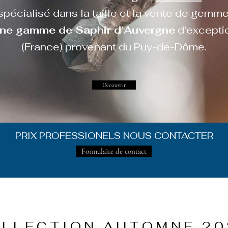
spécialisé dans la taille et la vente de gemme
ne gamme de Saphir d’Auvergne
d'excepti
(France) provenant du Puy-de-Dôme.
Découvrir
PRIX PROFESSIONELS NOUS CONTACTER
Formulaire de contact
LLECTION AUTOMNE 20