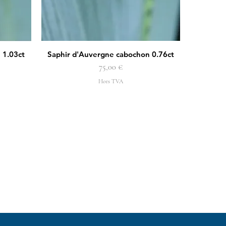
 1.03ct
Saphir d'Auvergne cabochon 0.76ct
Aperçu rapide
Prix
75,00 €
Hors TVA