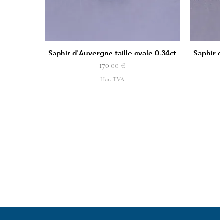
Saphir d'Auvergne taille ovale 0.34ct
Saphir 
Aperçu rapide
Prix
170,00 €
Hors TVA