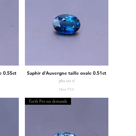
e 0.55ct
Saphir d'Auvergne taille ovale 0.51ct
Aperçu rapide
Prix
380,00 €
Hors TVA
Tarifs Pro sur demande