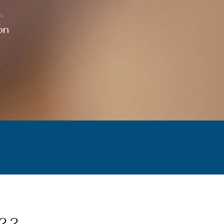
.
on
22