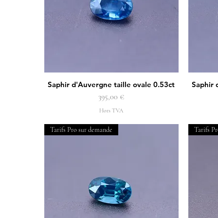
Saphir d'Auvergne taille ovale 0.53ct
Saphir 
Aperçu rapide
Prix
395,00 €
Hors TVA
Tarifs Pro sur demande
Tarifs P