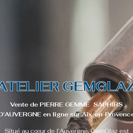
SAPHIRS D'AUVERGNE | SAPHIRS TEA
l
Boutique
À propos
Contact
Bouti
ATELIER GEMGLA
Vente de PIERRE GEMME SAPHIRS
D'AUVERGNE en ligne sur Aix-en-Provenc
Situé au cœur de l’Auvergne,
GemGlaz
est