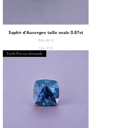
Saphir d'Auvergne taille ovale 0.87ct
Prix
820,00 €
Hors TVA
Tarifs Pro sur demande