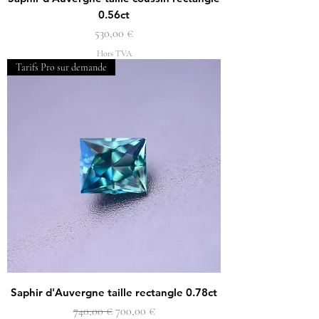
0.56ct
Prix
530,00 €
Hors TVA
Tarifs Pro sur demande
Saphir d'Auvergne taille rectangle 0.78ct
Prix original
Prix promotionnel
740,00 €
700,00 €