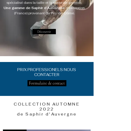
spécialisé dans la taille et la vente de gemme.
Une gamme de Saphir d’Auvergne
d'exception
(France) provenant du Puy-de-Dôme.
Découvrir
PRIX PROFESSIONELS NOUS
CONTACTER
Formulaire de contact
COLLECTION AUTOMNE
2022
de Saphir d'Auvergne