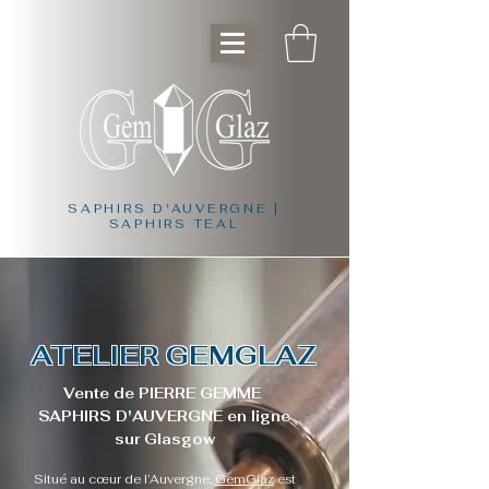
SAPHIRS D'AUVERGNE |
SAPHIRS TEAL
ATELIER GEMGLAZ
Vente de PIERRE GEMME
SAPHIRS D'AUVERGNE en ligne
sur Glasgow
Situé au cœur de l’Auvergne,
GemGlaz
est