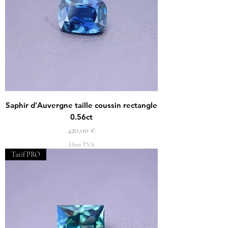
Saphir d'Auvergne taille coussin rectangle
0.56ct
Prix
420,00 €
Hors TVA
Tarif PRO