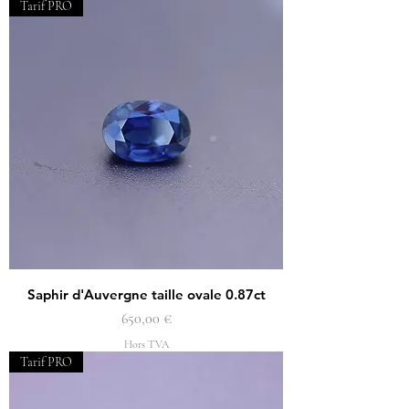
Tarif PRO
Saphir d'Auvergne taille ovale 0.87ct
Prix
650,00 €
Hors TVA
Tarif PRO