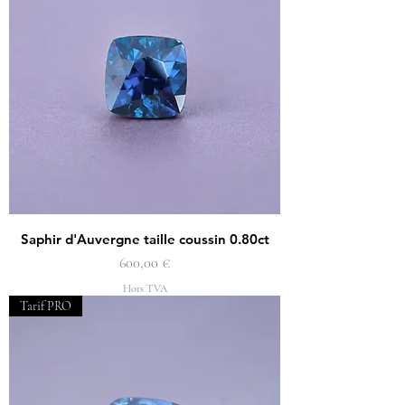
Saphir d'Auvergne taille coussin 0.80ct
Prix
600,00 €
Hors TVA
Tarif PRO