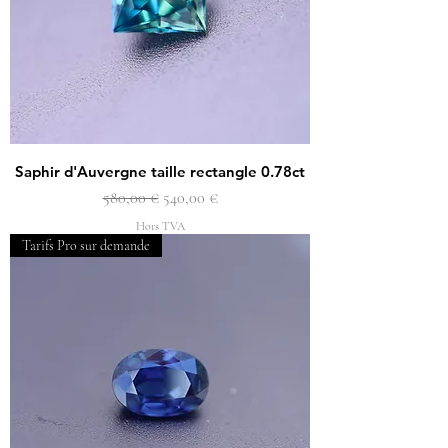
Saphir d'Auvergne taille rectangle 0.78ct
Prix original
Prix promotionnel
580,00 €
540,00 €
Hors TVA
Tarifs Pro sur demande