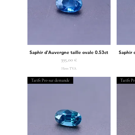
Saphir d'Auvergne taille ovale 0.53ct
Saphir 
Aperçu rapide
Prix
395,00 €
Hors TVA
Tarifs Pro sur demande
Tarifs P