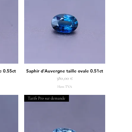
e 0.55ct
Saphir d'Auvergne taille ovale 0.51ct
Aperçu rapide
Prix
380,00 €
Hors TVA
Tarifs Pro sur demande