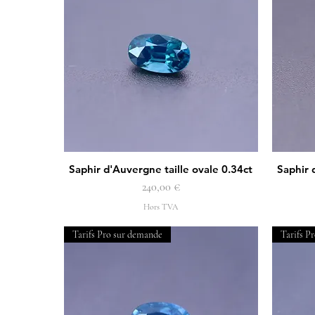
Saphir d'Auvergne taille ovale 0.34ct
Saphir 
Aperçu rapide
Prix
240,00 €
Hors TVA
Tarifs Pro sur demande
Tarifs P