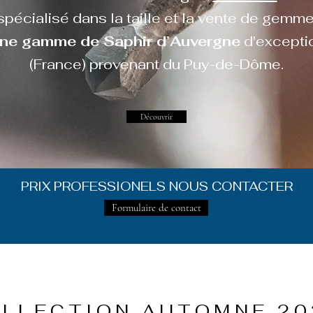
spécialisé dans la taille et la vente de gemme
ne gamme de Saphir d’Auvergne
d'excepti
(France) provenant du Puy-de-Dôme.
Découvrir
PRIX PROFESSIONELS NOUS CONTACTER
Formulaire de contact
LLECTION AUTOMNE 20