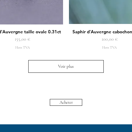
d'Auvergne taille ovale 0.31ct
Saphir d'Auvergne cabochon
Aperçu rapide
Aperçu rapide
Prix
Prix
155,00 €
100,00 €
Hors TVA
Hors TVA
Voir plus
Acheter