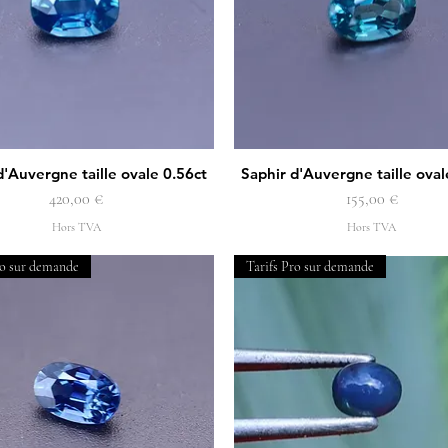
d'Auvergne taille ovale 0.56ct
Saphir d'Auvergne taille oval
Aperçu rapide
Aperçu rapide
Prix
Prix
420,00 €
155,00 €
Hors TVA
Hors TVA
ro sur demande
Tarifs Pro sur demande