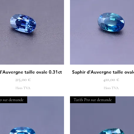
d'Auvergne taille ovale 0.31ct
Saphir d'Auvergne taille oval
Aperçu rapide
Aperçu rapide
Prix
Prix
215,00 €
410,00 €
Hors TVA
Hors TVA
ro sur demande
Tarifs Pro sur demande