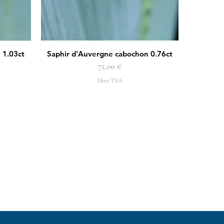
 1.03ct
Saphir d'Auvergne cabochon 0.76ct
Aperçu rapide
Prix
75,00 €
Hors TVA