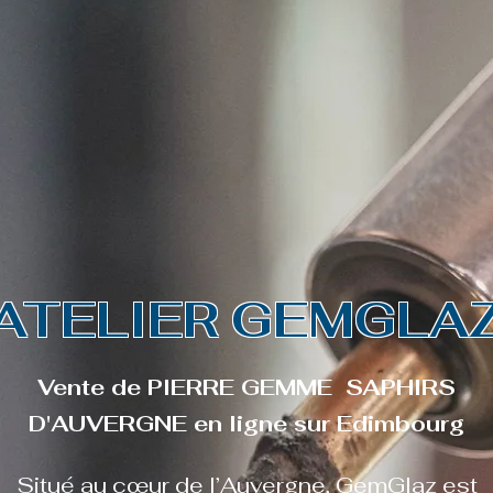
SAPHIRS D'AUVERGNE | SAPHIRS TEA
l
Boutique
À propos
Contact
Bouti
ATELIER GEMGLA
Vente de PIERRE GEMME SAPHIRS
D'AUVERGNE en ligne sur Edimbourg
Situé au cœur de l’Auvergne,
GemGlaz
est