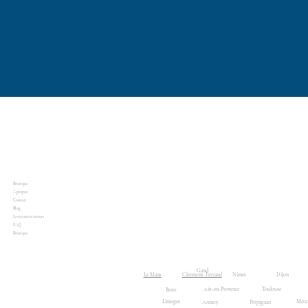
Boutique
À propos
Contact
Blog
Livraison et retours
FAQ
Boutique
Accueil
Boutique
Gand
Le Mans
Clermont-Ferrand
Nîmes
Dijon
Aix-en-Provence
Toulouse
Brest
Limoges
Metz
Annecy
Perpignan