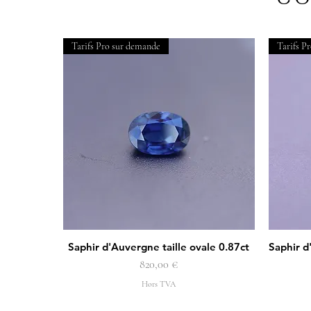
Tarifs Pro sur demande
Tarifs P
Saphir d'Auvergne taille ovale 0.87ct
Saphir d
Aperçu rapide
Prix
820,00 €
Hors TVA