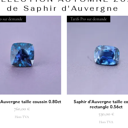
de Saphir d'Auvergne
ro sur demande
Tarifs Pro sur demande
'Auvergne taille coussin 0.80ct
Saphir d'Auvergne taille c
Aperçu rapide
Aperçu rapide
rectangle 0.56ct
Prix
760,00 €
Prix
530,00 €
Hors TVA
Hors TVA