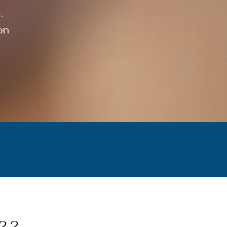
.
on
22