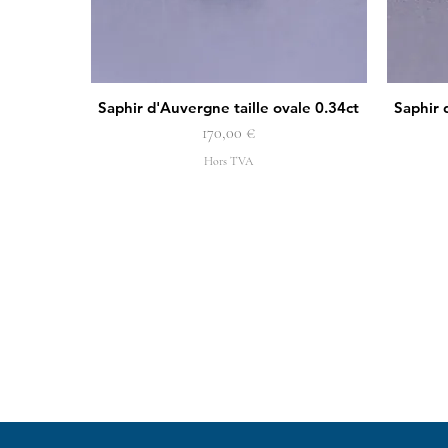
Saphir d'Auvergne taille ovale 0.34ct
Saphir 
Aperçu rapide
Prix
170,00 €
Hors TVA