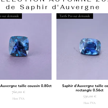
de Saphir d'Auvergne
ro sur demande
Tarifs Pro sur demande
'Auvergne taille coussin 0.80ct
Saphir d'Auvergne taille c
Aperçu rapide
Aperçu rapide
rectangle 0.56ct
Prix
760,00 €
Prix
530,00 €
Hors TVA
Hors TVA