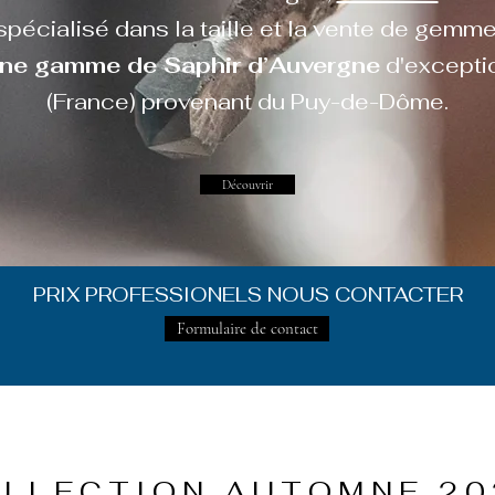
spécialisé dans la taille et la vente de gemme
ne gamme de Saphir d’Auvergne
d'excepti
(France) provenant du Puy-de-Dôme.
Découvrir
PRIX PROFESSIONELS NOUS CONTACTER
Formulaire de contact
LLECTION AUTOMNE 20