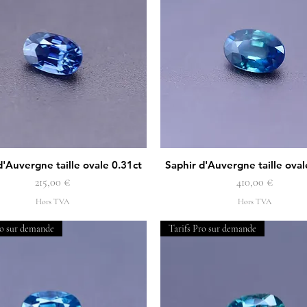
d'Auvergne taille ovale 0.31ct
Saphir d'Auvergne taille oval
Aperçu rapide
Aperçu rapide
Prix
Prix
215,00 €
410,00 €
Hors TVA
Hors TVA
ro sur demande
Tarifs Pro sur demande