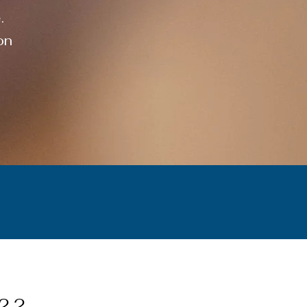
.
on
22