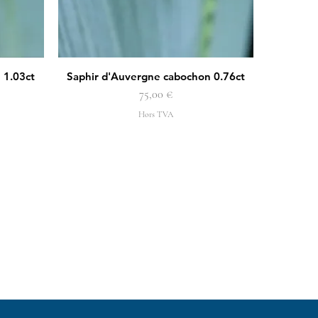
 1.03ct
Saphir d'Auvergne cabochon 0.76ct
Aperçu rapide
Prix
75,00 €
Hors TVA