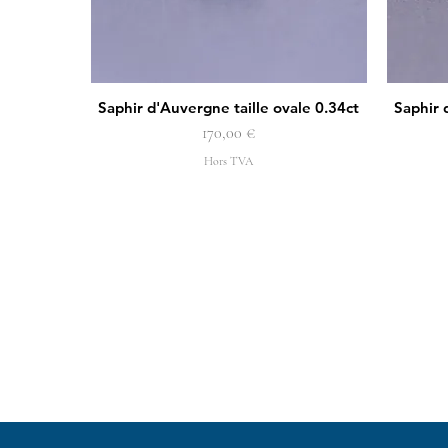
Saphir d'Auvergne taille ovale 0.34ct
Saphir 
Aperçu rapide
Prix
170,00 €
Hors TVA