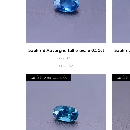
Saphir d'Auvergne taille ovale 0.53ct
Saphir 
Aperçu rapide
Prix
395,00 €
Hors TVA
Tarifs Pro sur demande
Tarifs P