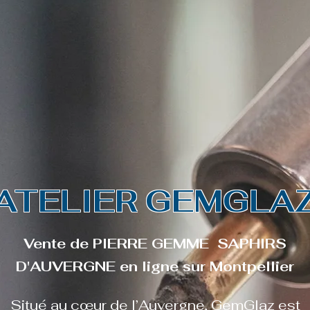
SAPHIRS D'AUVERGNE | SAPHIRS TEA
l
Boutique
À propos
Contact
Bouti
ATELIER GEMGLA
Vente de PIERRE GEMME SAPHIRS
D'AUVERGNE en ligne sur Montpellier
Situé au cœur de l’Auvergne,
GemGlaz
est