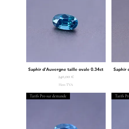
Saphir d'Auvergne taille ovale 0.34ct
Saphir 
Aperçu rapide
Prix
240,00 €
Hors TVA
Tarifs Pro sur demande
Tarifs P