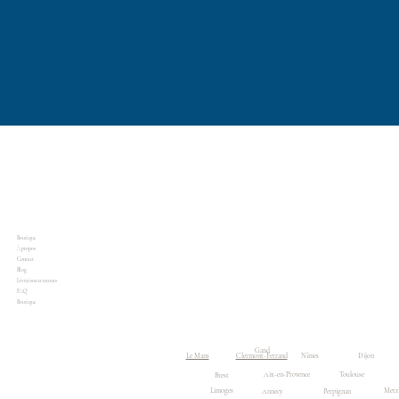
Boutique
À propos
Contact
Blog
Livraison et retours
FAQ
Boutique
Accueil
Boutique
Gand
Le Mans
Clermont-Ferrand
Nîmes
Dijon
Aix-en-Provence
Toulouse
Brest
Limoges
Metz
Annecy
Perpignan