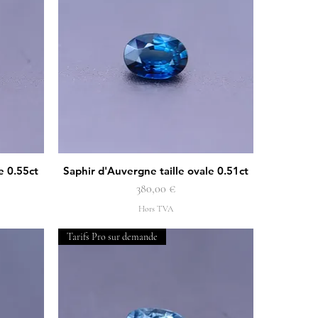
e 0.55ct
Saphir d'Auvergne taille ovale 0.51ct
Aperçu rapide
Prix
380,00 €
Hors TVA
Tarifs Pro sur demande