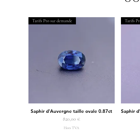
Tarifs Pro sur demande
Tarifs P
Saphir d'Auvergne taille ovale 0.87ct
Saphir d
Aperçu rapide
Prix
820,00 €
Hors TVA