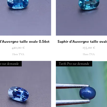
d'Auvergne taille ovale 0.56ct
Saphir d'Auvergne taille oval
Aperçu rapide
Aperçu rapide
Prix
Prix
420,00 €
155,00 €
Hors TVA
Hors TVA
ro sur demande
Tarifs Pro sur demande