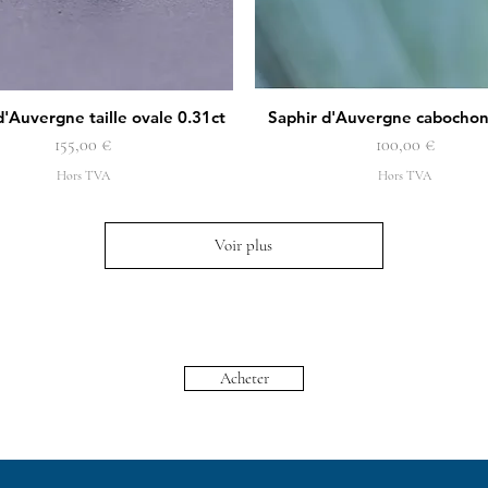
d'Auvergne taille ovale 0.31ct
Saphir d'Auvergne cabochon
Aperçu rapide
Aperçu rapide
Prix
Prix
155,00 €
100,00 €
Hors TVA
Hors TVA
Voir plus
Acheter