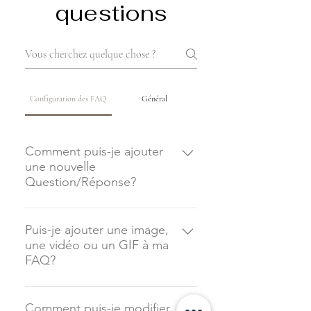
questions
Configuration des FAQ
Général
Comment puis-je ajouter
une nouvelle
Question/Réponse?
Pour ajouter une nouvelle FAQ,
suivez ces étapes : 1. Cliquez sur le
Puis-je ajouter une image,
une vidéo ou un GIF à ma
bouton « Gérer la FAQ » 2. Depuis
FAQ?
le Tableau de bord de votre site,
cliquez sur « Ajouter » puis
Oui. Pour ajouter un média, suivez
sélectionnez l'option «
ces étapes : 1. Accédez aux
Comment puis-je modifier