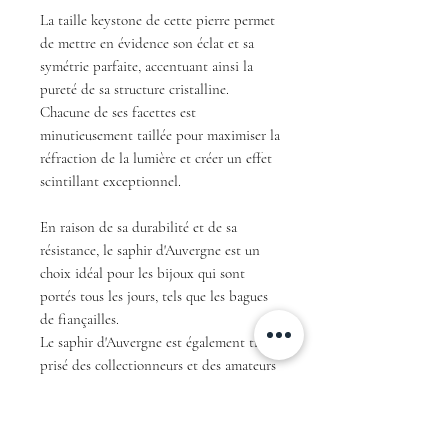
La taille keystone de cette pierre permet
de mettre en évidence son éclat et sa
symétrie parfaite, accentuant ainsi la
pureté de sa structure cristalline.
Chacune de ses facettes est
minutieusement taillée pour maximiser la
réfraction de la lumière et créer un effet
scintillant exceptionnel.
En raison de sa durabilité et de sa
résistance, le saphir d'Auvergne est un
choix idéal pour les bijoux qui sont
portés tous les jours, tels que les bagues
de fiançailles.
Le saphir d'Auvergne est également très
prisé des collectionneurs et des amateurs
de pierres rares.
En résumé, avec sa couleur teal unique et