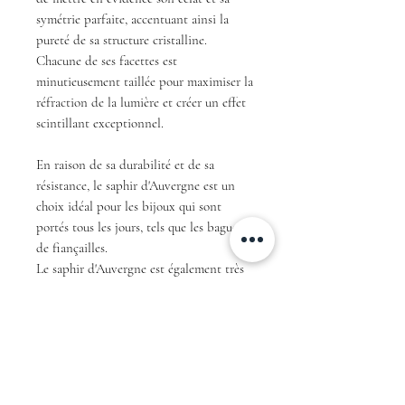
symétrie parfaite, accentuant ainsi la
pureté de sa structure cristalline.
Chacune de ses facettes est
minutieusement taillée pour maximiser la
réfraction de la lumière et créer un effet
scintillant exceptionnel.
En raison de sa durabilité et de sa
résistance, le saphir d'Auvergne est un
choix idéal pour les bijoux qui sont
portés tous les jours, tels que les bagues
de fiançailles.
Le saphir d'Auvergne est également très
prisé des collectionneurs et des amateurs
de pierres rares.
En résumé, avec sa couleur teal unique et
sa taille troidia, ce saphir d'Auvergne est
une pièce exceptionnelle qui ne