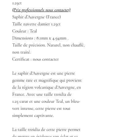
1.25ct
(Prix professionnels nous contacter)
Saphir d’Auvergne (France)
Taille navette damier 1.25ct
Couleur : Teal
Dimensions : 8.1mm x 4.94mm .
Taille de précision. Naturel, non chauffé,
non traité.
Certificat : nous contacter
Le saphir d'Auvergne est une pierre
gemme rare et magnifique qui provient
de la région volcanique d'Auvergne, en
France. Avec une taille troidia de
1.25 carat et une couleur Teal, un bleu-
vert intense, cette pierre est tout
simplement captivante.
La taille troidia de cette pierre permet
de mettre en évidence son éclat et sa