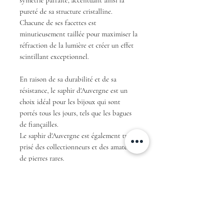
pureté de sa structure cristalline.
Chacune de ses facettes est
minutieusement taillée pour maximiser la
réfraction de la lumière et créer un effet
scintillant exceptionnel.
En raison de sa durabilité et de sa
résistance, le saphir d'Auvergne est un
choix idéal pour les bijoux qui sont
portés tous les jours, tels que les bagues
de fiançailles.
Le saphir d'Auvergne est également très
prisé des collectionneurs et des amateurs
de pierres rares.
En résumé, avec sa couleur teal unique et
sa taille ovale, ce saphir d'Auvergne est
une pièce exceptionnelle qui ne
manquera pas de faire sensation et de