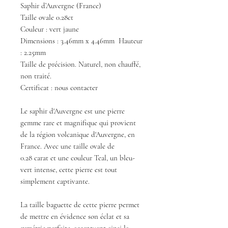
Saphir d’Auvergne (France)
Taille ovale 0.28ct
Couleur : vert jaune
Dimensions : 3.46mm x 4.46mm Hauteur
: 2.25mm
Taille de précision. Naturel, non chauffé,
non traité.
Certificat : nous contacter
Le saphir d'Auvergne est une pierre
gemme rare et magnifique qui provient
de la région volcanique d'Auvergne, en
France. Avec une taille ovale de
0.28 carat et une couleur Teal, un bleu-
vert intense, cette pierre est tout
simplement captivante.
La taille baguette de cette pierre permet
de mettre en évidence son éclat et sa
symétrie parfaite, accentuant ainsi la