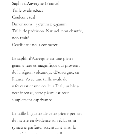
Saphir d’Auvergne (France)
Taille ovale 0.62ct
Couleur : teal
Dimensions : 3.97mm x 5.92mm
Taille de précision. Naturel, non chauffé,
non traité.
Certificat : nous contacter
Le saphir d'Auvergne est une pierre
gemme rare et magnifique qui provient
de la région volcanique d'Auvergne, en
France. Avec une taille ovale de
0.62 carat et une couleur Teal, un bleu-
vert intense, cette pierre est tout
simplement captivante.
La taille baguette de cette pierre permet
de mettre en évidence son éclat et sa
symétrie parfaite, accentuant ainsi la
pureté de sa structure cristalline.