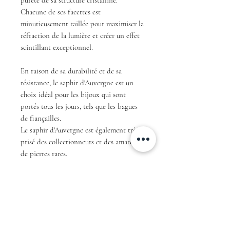
Chacune de ses facettes est
minutieusement taillée pour maximiser la
réfraction de la lumière et créer un effet
scintillant exceptionnel.
En raison de sa durabilité et de sa
résistance, le saphir d'Auvergne est un
choix idéal pour les bijoux qui sont
portés tous les jours, tels que les bagues
de fiançailles.
Le saphir d'Auvergne est également très
prisé des collectionneurs et des amateurs
de pierres rares.
En résumé, avec sa couleur teal unique et
sa taille ovale, ce saphir d'Auvergne est
une pièce exceptionnelle qui ne
manquera pas de faire sensation et de
fasciner tous ceux qui le verront.