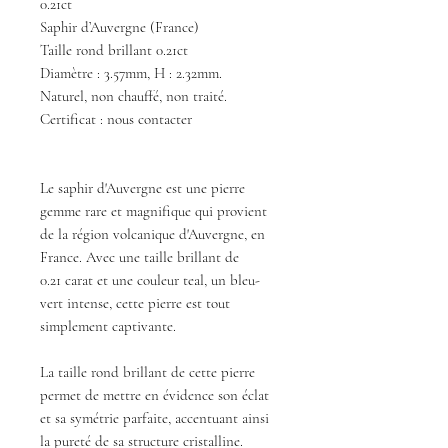
0.21ct
Saphir d’Auvergne (France)
Taille rond brillant 0.21ct
Diamètre : 3.57mm, H : 2.32mm.
Naturel, non chauffé, non traité.
Certificat : nous contacter
Le saphir d'Auvergne est une pierre
gemme rare et magnifique qui provient
de la région volcanique d'Auvergne, en
France. Avec une taille brillant de
0.21 carat et une couleur teal, un bleu-
vert intense, cette pierre est tout
simplement captivante.
La taille rond brillant de cette pierre
permet de mettre en évidence son éclat
et sa symétrie parfaite, accentuant ainsi
la pureté de sa structure cristalline.