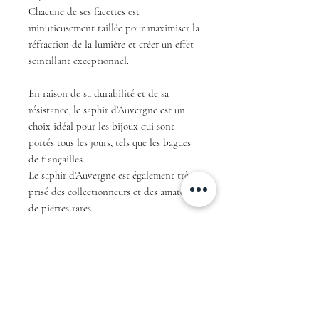
Chacune de ses facettes est
minutieusement taillée pour maximiser la
réfraction de la lumière et créer un effet
scintillant exceptionnel.
En raison de sa durabilité et de sa
résistance, le saphir d'Auvergne est un
choix idéal pour les bijoux qui sont
portés tous les jours, tels que les bagues
de fiançailles.
Le saphir d'Auvergne est également très
prisé des collectionneurs et des amateurs
de pierres rares.
En résumé, avec sa couleur teal unique et
sa taille rond brillant ce saphir
d'Auvergne est une pièce exceptionnelle
qui ne manquera pas de faire sensation et
de fasciner tous ceux qui le verront.