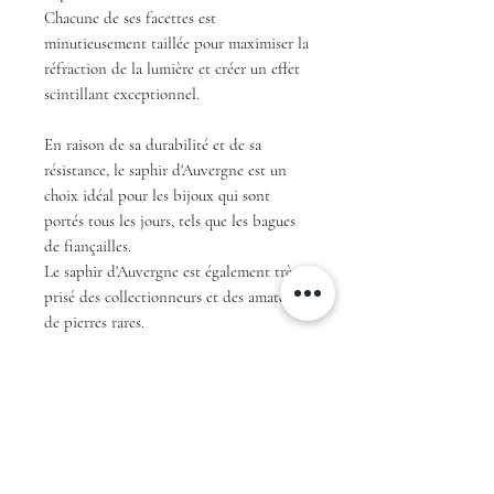
Chacune de ses facettes est
minutieusement taillée pour maximiser la
réfraction de la lumière et créer un effet
scintillant exceptionnel.
En raison de sa durabilité et de sa
résistance, le saphir d'Auvergne est un
choix idéal pour les bijoux qui sont
portés tous les jours, tels que les bagues
de fiançailles.
Le saphir d'Auvergne est également très
prisé des collectionneurs et des amateurs
de pierres rares.
En résumé, avec sa couleur teal unique et
sa taille rond brillant ce saphir
d'Auvergne est une pièce exceptionnelle
qui ne manquera pas de faire sensation et
de fasciner tous ceux qui le verront.