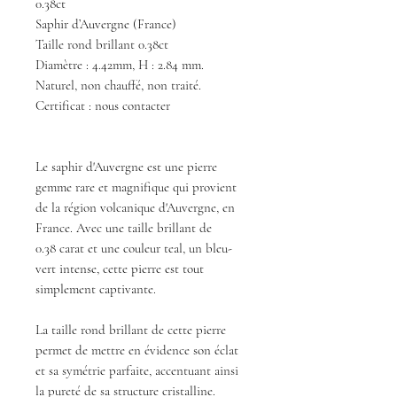
0.38ct
Saphir d’Auvergne (France)
Taille rond brillant 0.38ct
Diamètre : 4.42mm, H : 2.84 mm.
Naturel, non chauffé, non traité.
Certificat : nous contacter
Le saphir d'Auvergne est une pierre
gemme rare et magnifique qui provient
de la région volcanique d'Auvergne, en
France. Avec une taille brillant de
0.38 carat et une couleur teal, un bleu-
vert intense, cette pierre est tout
simplement captivante.
La taille rond brillant de cette pierre
permet de mettre en évidence son éclat
et sa symétrie parfaite, accentuant ainsi
la pureté de sa structure cristalline.