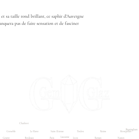
et sa taille rond brillant, ce saphir d'Auvergne
nquera pas de faire sensation et de fasciner
Charleroi
À propos
Contact
Contact Prix Professionel
Birmingham
Grenoble
Le Havre
Saint-Etienne
Toulon
Reims
Montpellier
Lausanne
Geneve
Bordeaux
Paris
Lyon
Rennes
Nantes