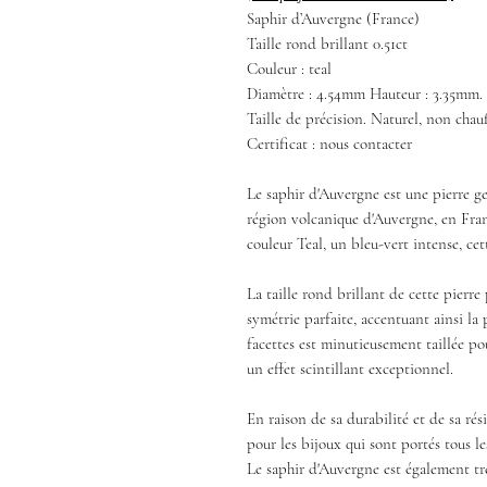
Saphir d’Auvergne (France)
Taille rond brillant 0.51ct
Couleur : teal
Diamètre : 4.54mm Hauteur : 3.35mm.
Taille de précision. Naturel, non chauf
Certificat : nous contacter
Le saphir d'Auvergne est une pierre g
région volcanique d'Auvergne, en Franc
couleur Teal, un bleu-vert intense, ce
La taille rond brillant de cette pierr
symétrie parfaite, accentuant ainsi la 
facettes est minutieusement taillée po
un effet scintillant exceptionnel.
En raison de sa durabilité et de sa rés
pour les bijoux qui sont portés tous les
Le saphir d'Auvergne est également trè