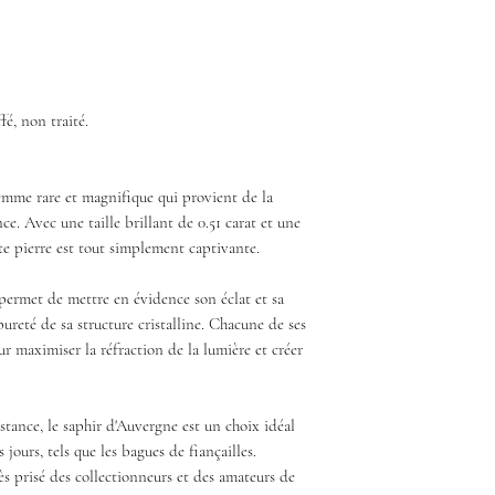
fé, non traité.
emme rare et magnifique qui provient de la
e. Avec une taille brillant de 0.51 carat et une
tte pierre est tout simplement captivante.
e permet de mettre en évidence son éclat et sa
pureté de sa structure cristalline. Chacune de ses
ur maximiser la réfraction de la lumière et créer
istance, le saphir d'Auvergne est un choix idéal
 jours, tels que les bagues de fiançailles.
s prisé des collectionneurs et des amateurs de