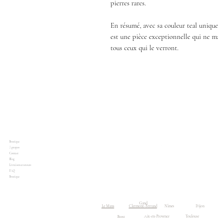
pierres rares.
En résumé, avec sa couleur teal unique 
est une pièce exceptionnelle qui ne ma
tous ceux qui le verront.
Boutique
À propos
Contact
Blog
Livraison et retours
FAQ
Boutique
Accueil
Boutique
Gand
Le Mans
Clermont-Ferrand
Nîmes
Dijon
Aix-en-Provence
Toulouse
Brest