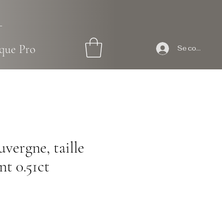
L
que Pro
Se connecter
vergne, taille
nt 0.51ct