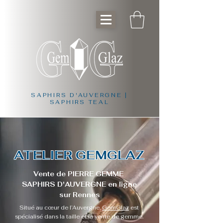
SAPHIRS D'AUVERGNE |
SAPHIRS TEAL
ATELIER GEMGLAZ
Vente de PIERRE GEMME
SAPHIRS D'AUVERGNE en ligne
sur Rennes
Situé au cœur de l’Auvergne,
GemGlaz
est
spécialisé dans la taille et la vente de gemme.