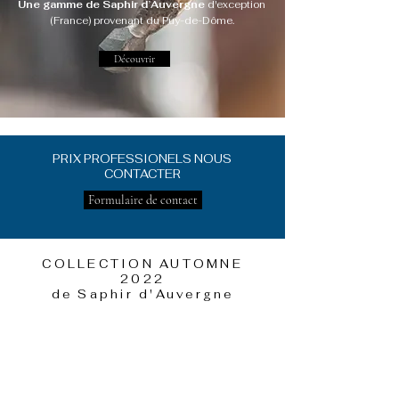
Une gamme de Saphir d’Auvergne
d'exception
(France) provenant du Puy-de-Dôme.
Découvrir
PRIX PROFESSIONELS NOUS
CONTACTER
Formulaire de contact
COLLECTION AUTOMNE
2022
de Saphir d'Auvergne